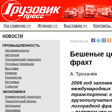
На главную >>
Журнал >>
Выставки >>
Контакты 
НОВОСТИ
Поделиться
ПРОМЫШЛЕННОСТЬ
Автокомпоненты
Бешеные це
Автопром
Пассажирский транспорт
фрахт
Грузовые перевозки
Выставка
А. Трохачёв
Новинки
Разработки
2006 год запом
Интервью
События
международных 
ЭКОНОМИКА
транспортом: 
Коммерческий транспорт
грузополучател
Транспортный бизнес
лихорадкой фра
Авторынок
Экономика
– взлетом цен 