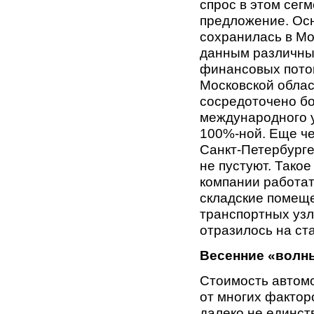
спрос в этом сег
предложение. Осн
сохранилась в Мо
данным различных
финансовых поток
Московской облас
сосредоточено бо
международного ур
100%-ной. Еще че
Санкт-Петербурге
не пустуют. Тако
компании работат
складские помеще
транспортных узл
отразилось на ст
Весенние «волн
Стоимость автом
от многих фактор
далеко не единст