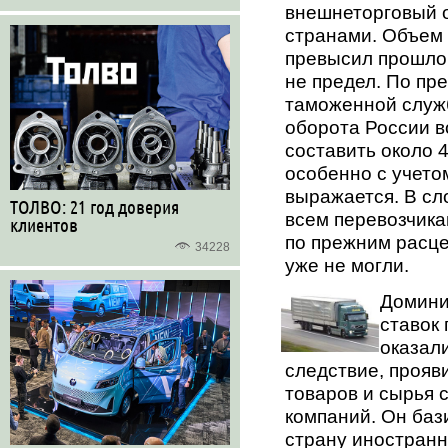
внешнеторговый 
странами. Объем 
превысил прошлог
не предел. По п
таможенной служ
оборота России во
составить около 
особенно с учето
выражается. В сл
ТОЛВО: 21 год доверия
всем перевозчика
клиентов
по прежним расце
34228
уже не могли.
Домини
ставок 
оказал
следствие, прояв
товаров и сырья 
компаний. Он баз
страну иностранн