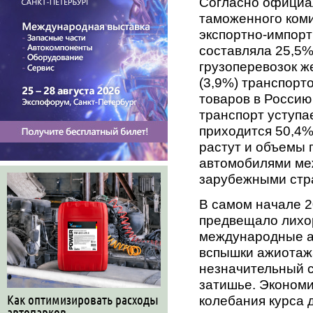
Согласно официа
таможенного коми
экспортно-импорт
составляла 25,5%
грузоперевозок 
(3,9%) транспорт
товаров в Россию
транспорт уступа
приходится 50,4% 
растут и объемы 
автомобилями ме
зарубежными стр
В самом начале 20
предвещало лихор
международные а
вспышки ажиотажа
незначительный с
затишье. Эконом
Как оптимизировать расходы
колебания курса 
автопарков