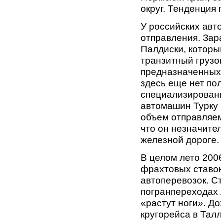
округ. Тенденция 
У российских авт
отправления. Зар
Палдиски, которы
транзитный грузо
предназначенных 
здесь еще нет пол
специализированн
автомашин Турку 
объем отправляем
что он незначите
железной дороге.
В целом лето 200
фрахтовых ставо
автоперевозок. С
погранпереходах 
«растут ноги». Д
кругорейса в Талл