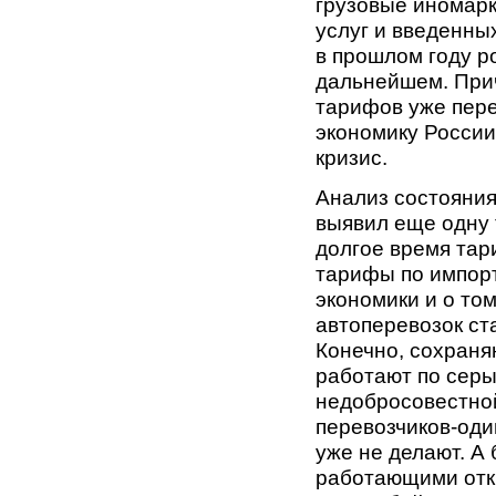
грузовые иномар
услуг и введенны
в прошлом году р
дальнейшем. Прич
тарифов уже пере
экономику Росси
кризис.
Анализ состояния
выявил еще одну 
долгое время тар
тарифы по импорт
экономики и о то
автоперевозок ст
Конечно, сохраня
работают по серы
недобросовестной
перевозчиков-один
уже не делают. А
работающими откр