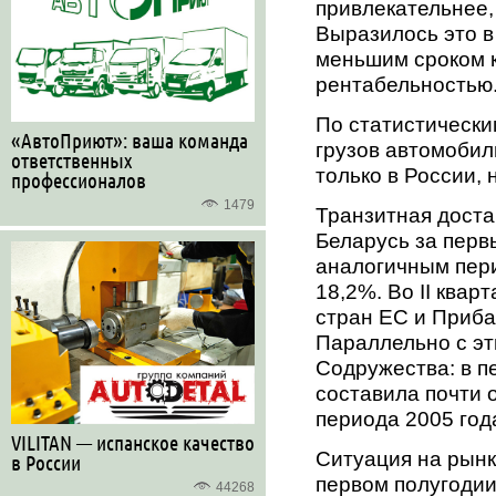
привлекательнее,
Выразилось это в
меньшим сроком к
рентабельностью
По статистически
«АвтоПриют»: ваша команда
грузов автомобил
ответственных
только в России, 
профессионалов
1479
Транзитная доста
Беларусь за перв
аналогичным пери
18,2%. Во II квар
стран ЕС и Приба
Параллельно с эт
Содружества: в п
составила почти 
периода 2005 год
VILITAN — испанское качество
Ситуация на рынк
в России
первом полугодии
44268