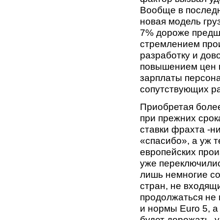
Вообще в последн
новая модель груз
7% дороже предше
стремлением прои
разработку и дов
повышением цен 
зарплаты персона
сопутствующих р
Приобретая более
при прежних срок
ставки фрахта -ни
«спасибо», а уж 
европейских прои
уже переключились
лишь немногие со
стран, не входящи
продолжаться не 
и нормы Euro 5, а
будет дорожать, у