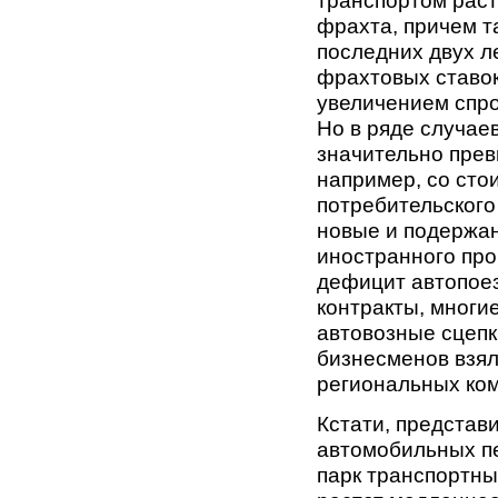
фрахта, причем т
последних двух л
фрахтовых ставо
увеличением спро
Но в ряде случае
значительно прев
например, со сто
потребительского
новые и подержа
иностранного про
дефицит автопоез
контракты, многи
автовозные сцепк
бизнесменов взял
региональных ко
Кстати, предста
автомобильных пе
парк транспортны