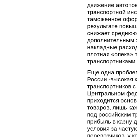
движение автопое
транспортной инс
таможенное оформ
результате повыш
снижает среднюю с
дополнительным з
накладные расход
плотная «опека» 
транспортниками 
Еще одна пробле
России -высокая 
транспортников с
Центральном фед
приходится основ
товаров, лишь ка
под российским т
прибыль в казну 
условия за часту
перевозчиков, у 