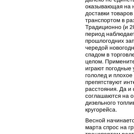
оказывающая на н
доставки товаров
транспортом в ра
Традиционно (и 2
период наблюдае
прошлогодних зап
чередой новогодн
спадом в торговл
целом. Примените
играют погодные 
гололед и плохое
препятствуют ин
расстояния. Да и
соглашаются на о
дизельного топли
кругорейса.
Весной начинаетс
марта спрос на г
транспортом раст