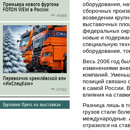
оборудования, на
Премьера нового фургона
FOTON VIEW в России
сборочных произв
45869
возведении крупн
выставочных площ
федеральных окр
новые и подержан
специальную техн
оборудование, то
Весь 2006 год бы
изменениями вне
компаний. Уменьш
Перевозчик кремлёвской ели
позиций связано с
«ИнСпецКом»
в самой России. 
87562
влияния на ставк
Грузовик Пресс на выставках
Разница лишь в т
грузов стали бол
международные. 
отразился на ста