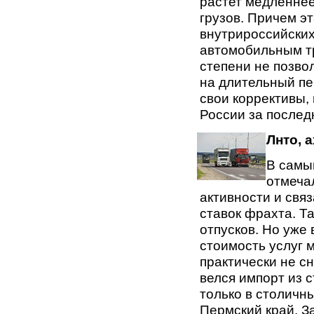
растет медленнее
грузов. Причем э
внутрироссийских
автомобильным т
степени не позво
на длительный пе
свои коррективы, 
России за послед
Лнто, а
В самы
отмеча
активности и свя
ставок фрахта. Т
отпусков. Но уже 
стоимость услуг 
практически не с
велся импорт из 
только в столичн
Пермский край, 