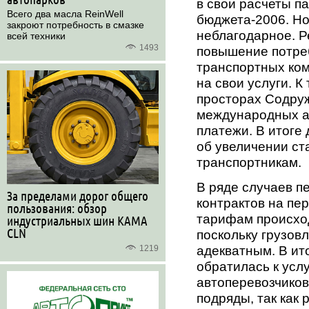
в свои расчеты п
Всего два масла ReinWell
бюджета-2006. Но 
закроют потребность в смазке
неблагодарное. Р
всей техники
1493
повышение потреб
транспортных ком
на свои услуги. К
просторах Содру
международных а
платежи. В итоге
об увеличении ст
транспортникам.
В ряде случаев п
За пределами дорог общего
контрактов на пе
пользования: обзор
тарифам происхо
индустриальных шин KAMA
CLN
поскольку грузов
адекватным. В ито
1219
обратилась к услу
автоперевозчиков
подряды, так как