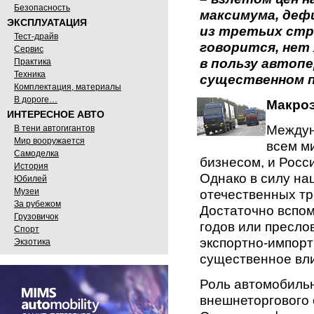
Безопасность
максимума, деф
ЭКСПЛУАТАЦИЯ
из третьих стра
Тест-драйв
говорится, нет 
Сервис
в пользу автопе
Практика
Техника
существенном п
Комплектация, материалы
В дороге…
Макро
ИНТЕРЕСНОЕ АВТО
Междун
В тени автогигантов
Мир вооружается
всем м
Самоделка
бизнесом, и Росс
История
Однако в силу н
Юбилей
отечественных тр
Музеи
За рубежом
Достаточно вспо
Грузовичок
годов или пресло
Спорт
экспортно-импорт
Экзотика
существенное вли
Роль автомобильн
внешнеторгового 