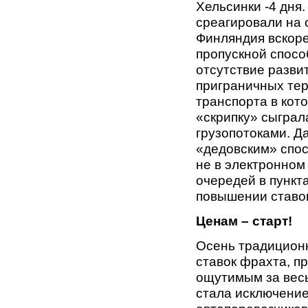
Хельсинки -4 дня
среагировали на 
Финляндия вскоре
пропускной спосо
отсутствие разви
приграничных тер
транспорта в кот
«скрипку» сыграл
грузопотоками. Д
«дедовским» спос
не в электронном
очередей в пункта
повышении ставо
Ценам – старт!
Осень традиционн
ставок фрахта, п
ощутимым за весь
стала исключение