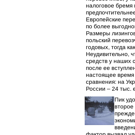
налоговое бремя 
предпочтительнее
Европейские пере
по более выгодно
Размеры лизингов
польский перевоз
годовых, тогда ка
Неудивительно, ч
средств у наших 
после ее вступлен
настоящее время 
сравнения: на Укр
России – 24 тыс. 
Пик уд
второе 
прежде
эконом
введен
фактор вызвал уд